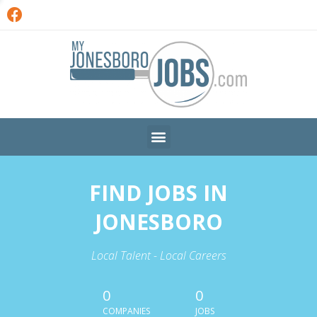
FIND JOBS IN
JONESBORO
Local Talent - Local Careers
0
0
COMPANIES
JOBS