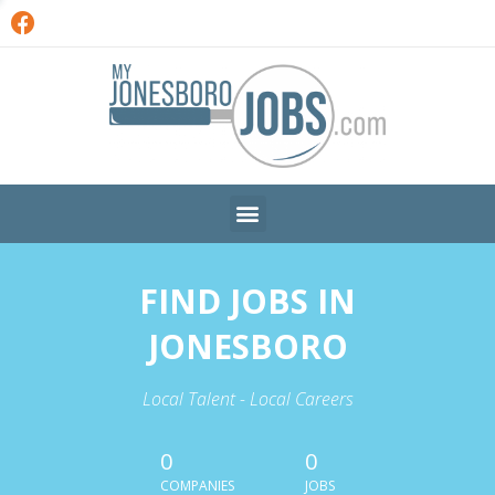
FIND JOBS IN
JONESBORO
Local Talent - Local Careers
0
0
COMPANIES
JOBS